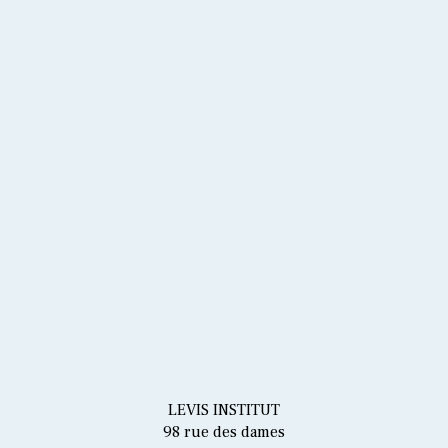
80€
1h
80€
1h15
RÉSERVER
RÉSERVER
LEVIS INSTITUT
98 rue des dames